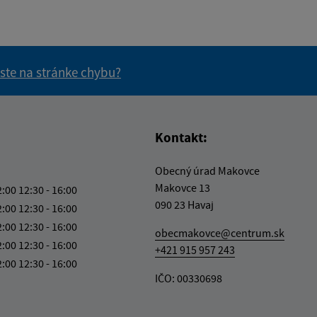
 ste na stránke chybu?
vás užitočné?
e pre vás užitočné?
Kontakt:
Obecný úrad Makovce
Makovce 13
2:00 12:30 - 16:00
090 23 Havaj
2:00 12:30 - 16:00
2:00 12:30 - 16:00
obecmakovce@centrum.sk
2:00 12:30 - 16:00
+421 915 957 243
2:00 12:30 - 16:00
IČO: 00330698