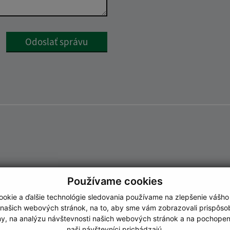
Google reCaptcha Response
Odoslať správu
Používame cookies
okie a ďalšie technológie sledovania používame na zlepšenie vášho
 našich webových stránok, na to, aby sme vám zobrazovali prispôs
my, na analýzu návštevnosti našich webových stránok a na pochopeni
naši návštevníci prichádzajú.