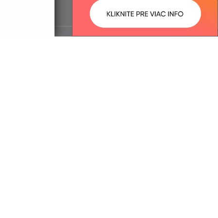
ované:
Správca obsahu:
19:46 hod.
Správca obsahu je Obec
Makovce.
Vytvorené v súlade s
Jednotným
dizajn manuálom elektronických
služieb.
trácia domény
spoločnosť webex.digital, s.r.o.