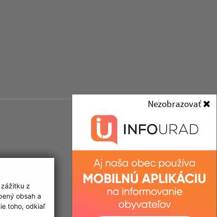
Nezobrazovať
 zážitku z
obený obsah a
e toho, odkiaľ