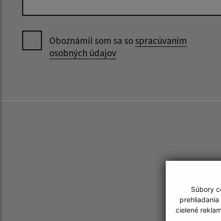
Oboznámil som sa so
spracúvaním
osobných údajov
Súbory co
prehliadania
cielené rekla