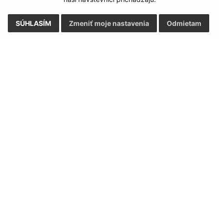
SÚHLASÍM
Zmeniť moje nastavenia
Odmietam
Rýchle odkazy:
Aktualiz
nku
Aktuality
06.08.2026 
História
RSS
Fotogaléria
Kontakty
ortál
webhosting
webex.digital, s.r.o.
domény
regis
Technický prevádzkovateľ: