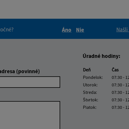
itočné?
Našli
Áno
Nie
Boli tieto informácie pre 
Boli tieto informáci
Úradné hodiny:
Deň
Čas
adresa (povinné)
Pondelok:
07:30 - 1
Utorok:
07:30 - 1
Streda:
07:30 - 1
Štvrtok:
07:30 - 1
Piatok:
07:30 - 1