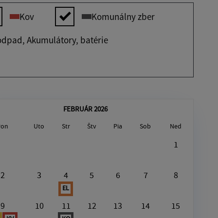
Kov
Komunálny zber
odpad, Akumulátory, batérie
FEBRUÁR 2026
Pon
Uto
Str
Štv
Pia
Sob
Ned
August7, 2026
1
V tento deň nie je nič naplánované
2
3
4
5
6
7
8
EL
9
10
11
12
13
14
15