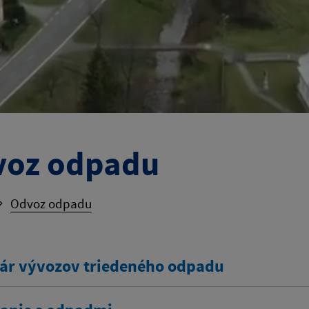
voz odpadu
Odvoz odpadu
ár vývozov triedeného odpadu