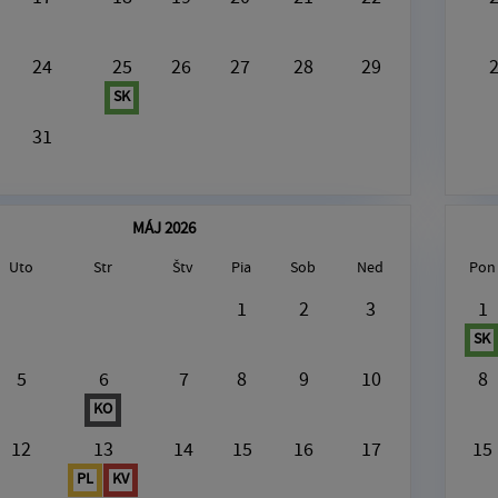
24
25
26
27
28
29
SK
31
MÁJ 2026
Uto
Str
Štv
Pia
Sob
Ned
Pon
gust7, 2026
1
2
3
1
SK
V tento deň nie je nič naplánované
5
6
7
8
9
10
8
KO
12
13
14
15
16
17
15
PL
KV