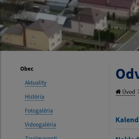
Od
Obec
Aktuality
Úvod
História
Fotogaléria
Kalend
Videogaléria
Zaujímavosti