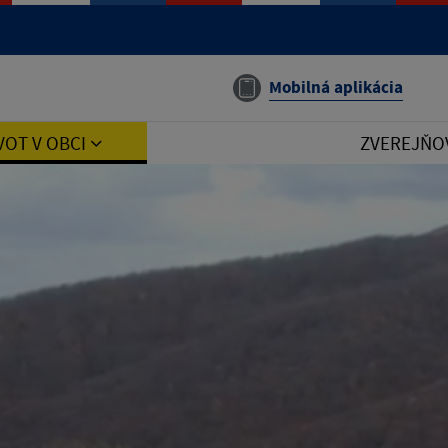
Mobilná aplikácia
VOT V OBCI
ZVEREJŇO