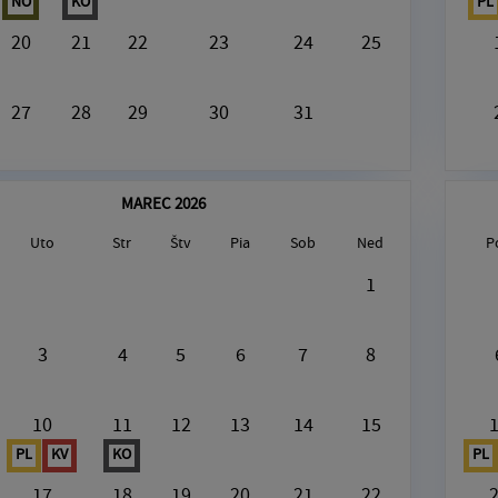
NO
KO
PL
20
21
22
23
24
25
27
28
29
30
31
MAREC 2026
Uto
Str
Štv
Pia
Sob
Ned
P
gust7, 2026
1
V tento deň nie je nič naplánované
3
4
5
6
7
8
10
11
12
13
14
15
PL
KV
KO
PL
17
18
19
20
21
22