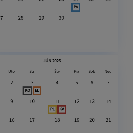
PA
27
28
29
30
JÚN 2026
Uto
Str
Štv
Pia
Sob
Ned
August7, 2026
2
3
4
5
6
7
KO
EL
V tento deň nie je nič naplánované
9
10
11
12
13
14
PL
KV
16
17
18
19
20
21