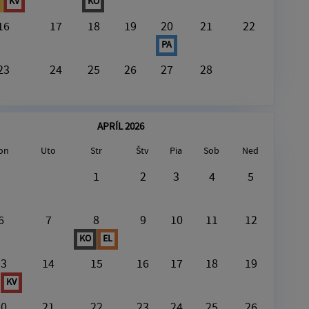
KV
KO
16
17
18
19
20
21
22
PA
23
24
25
26
27
28
APRÍL 2026
on
Uto
Str
Štv
Pia
Sob
Ned
August7, 2026
1
2
3
4
5
V tento deň nie je nič naplánované
6
7
8
9
10
11
12
KO
EL
13
14
15
16
17
18
19
KV
20
21
22
23
24
25
26