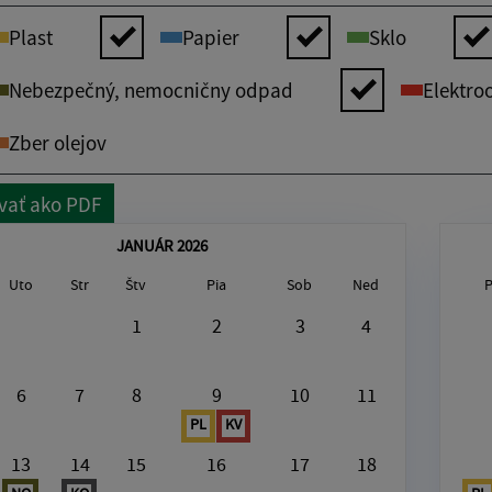
Plast
Papier
Sklo
Nebezpečný, nemocničny odpad
Elektro
Zber olejov
vať ako PDF
JANUÁR 2026
Uto
Str
Štv
Pia
Sob
Ned
gust7, 2026
1
2
3
4
V tento deň nie je nič naplánované
6
7
8
9
10
11
PL
KV
13
14
15
16
17
18