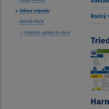
Naklad
Odvoz odpadu
Ročný 
NATUR-PACK
☆ Mobilná aplikácia obce
Trie
Harm