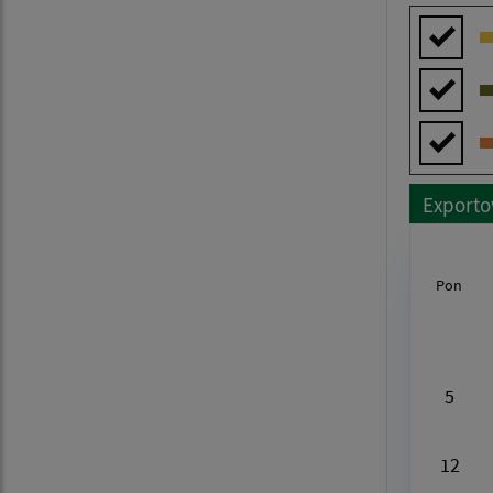
Exporto
Pon
Au
5
12