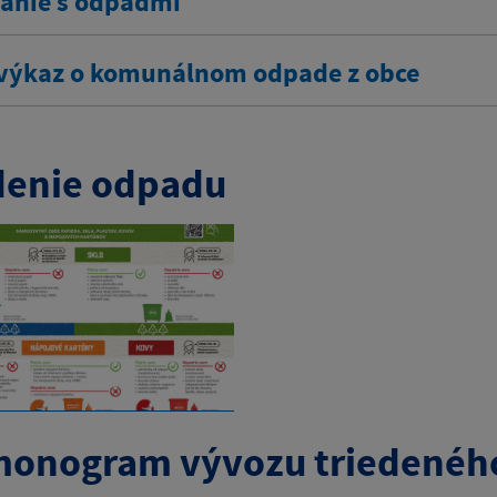
anie s odpadmi
výkaz o komunálnom odpade z obce
denie odpadu
onogram vývozu triedenéh