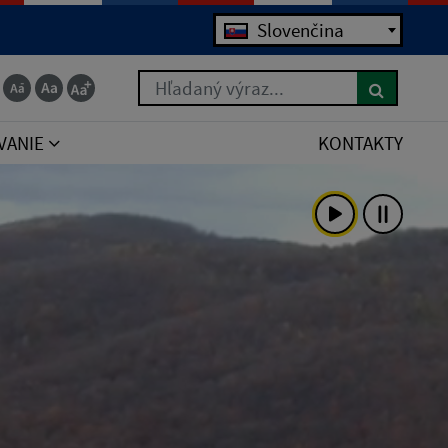
Jazyk
Slovenčina
Hľadaný výraz...
VANIE
KONTAKTY