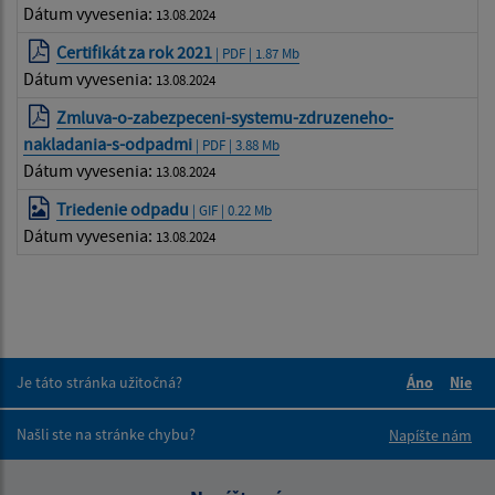
Dátum vyvesenia:
13.08.2024
Certifikát za rok 2021
| PDF | 1.87 Mb
Dátum vyvesenia:
13.08.2024
Zmluva-o-zabezpeceni-systemu-zdruzeneho-
nakladania-s-odpadmi
| PDF | 3.88 Mb
Dátum vyvesenia:
13.08.2024
Triedenie odpadu
| GIF | 0.22 Mb
Dátum vyvesenia:
13.08.2024
Je táto stránka užitočná?
Áno
Nie
Boli tieto 
Boli 
Našli ste na stránke chybu?
Napíšte nám