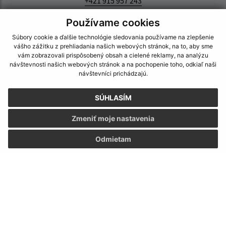
+421 915 957 243
IČO: 00330698
Používame cookies
Súbory cookie a ďalšie technológie sledovania používame na zlepšenie
vášho zážitku z prehliadania našich webových stránok, na to, aby sme
vám zobrazovali prispôsobený obsah a cielené reklamy, na analýzu
návštevnosti našich webových stránok a na pochopenie toho, odkiaľ naši
návštevníci prichádzajú.
SÚHLASÍM
Zmeniť moje nastavenia
Odmietam
Informácie o stránke: