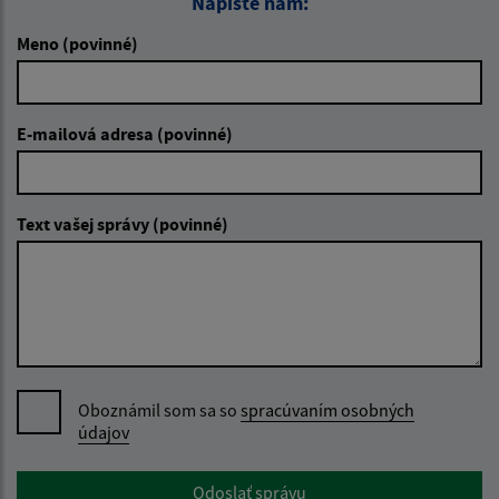
Napíšte nám:
Meno (povinné)
E-mailová adresa (povinné)
Text vašej správy (povinné)
Oboznámil som sa so
spracúvaním osobných
údajov
Google reCaptcha Response
Odoslať správu