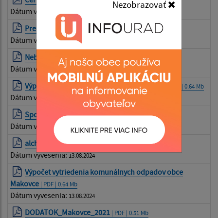
| PDF | 2.63 Mb
Nezobrazovať
Dátum vyvesenia:
23.05.2025
Pred vyhodením zošliapnite
| PDF | 0.48 Mb
Dátum vyvesenia:
13.08.2024
Nebuďme leniví, trieďme odpad!
| PDF | 0.68 Mb
Dátum vyvesenia:
13.08.2024
Výpočet vytriedenia komunálnych odpadov
| PDF | 0.64 Mb
Dátum vyvesenia:
13.08.2024
Spoločne vytrieďme farebnejší svet
| PDF | 1.77 Mb
Dátum vyvesenia:
13.08.2024
alchymia_odpadu_variant_e_1
| PDF | 0.86 Mb
Dátum vyvesenia:
13.08.2024
Výpočet vytriedenia komunálnych odpadov obce
Makovce
| PDF | 0.64 Mb
Dátum vyvesenia:
13.08.2024
DODATOK_Makovce_2021
| PDF | 0.51 Mb