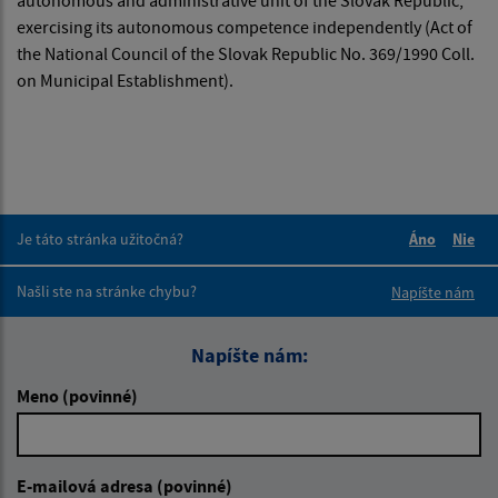
exercising its autonomous competence independently (Act of
the National Council of the Slovak Republic No. 369/1990 Coll.
on Municipal Establishment).
Je táto stránka užitočná?
Áno
Nie
Boli tieto 
Boli 
Našli ste na stránke chybu?
Napíšte nám
Napíšte nám:
Meno (povinné)
E-mailová adresa (povinné)