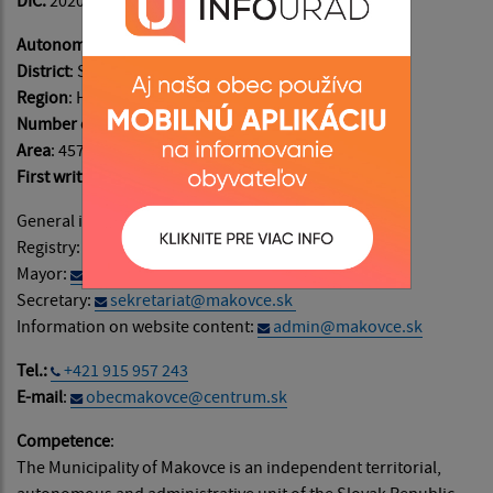
Autonomous regions of
: Prešovský
District
: Stropkov
Region
: Horná Oľka
Number of inhabitants
: 142
Area
: 457 ha
First written records
: in the year 1408
General information:
info@makovce.sk
Registry:
podatelna@makovce.sk
Mayor:
starosta@makovce.sk
Secretary:
sekretariat@makovce.sk
Information on website content:
admin@makovce.sk
Tel.:
+421 915 957 243
E-mail
:
obecmakovce@centrum.sk
Competence
:
The Municipality of Makovce is an independent territorial,
autonomous and administrative unit of the Slovak Republic,