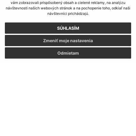
vám zobrazovali prispôsobený obsah a cielené reklamy, na analýzu
návštevnosti našich webových stránok a na pochopenie toho, odkiaľ naši
návštevníci prichádzajú.
SÚHLASÍM
Zmeniť moje nastavenia
Odmietam
Informácie o stránke:
Vyhlásenie o prístupnosti
Autorské práva
Ochrana osobných údajov
Navigácia:
Vytlačiť aktuálnu stránku