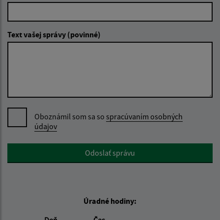
Text vašej správy (povinné)
Oboznámil som sa so
spracúvaním osobných
údajov
Google reCaptcha Response
Odoslať správu
Úradné hodiny:
Deň
Čas