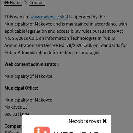
Home
Contact
This website
www.makovce.sk
is operated by the
Municipality of Makovce and is maintained in accordance with
applicable legislation and accessibility rules pursuant to Act
No. 95/2019 Coll. on Information Technologies in Public
Administration and Decree No. 78/2020 Coll. on Standards for
Public Administration Information Technologies.
Web content administrator
:
Municipality of Makovce
Municipal Office
:
Municipality of Makovce
Makovce 13
090 23 Havaj
Nezobrazovať
Company identification number (IČO)
: 00330698
DIČ:
2020822375