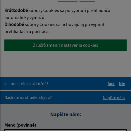
Krátkodobé
súbory Cookies sa po vypnutí prehliadača
automaticky vymažú.
Dlhodobé
súbory Cookies sa uchovajú aj po vypnutí
prehliadača a počítača.
Zrušiť/zmeniť nastavenia cookies
Je táto stránka užitočná?
Áno
Nie
Boli tieto 
Boli 
Našli ste na stránke chybu?
Napíšte nám
Napíšte nám:
Meno (povinné)