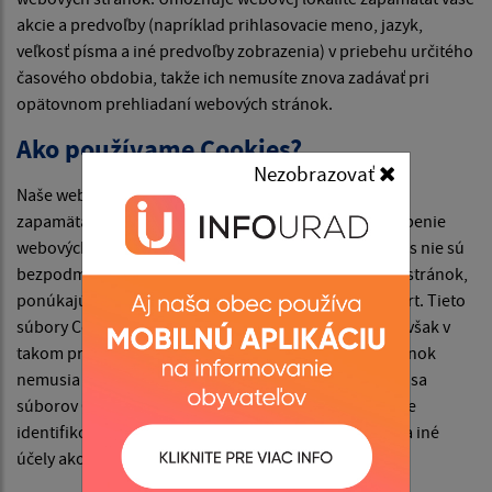
akcie a predvoľby (napríklad prihlasovacie meno, jazyk,
veľkosť písma a iné predvoľby zobrazenia) v priebehu určitého
časového obdobia, takže ich nemusíte znova zadávať pri
opätovnom prehliadaní webových stránok.
Ako používame Cookies?
Nezobrazovať
Naše webové stránky používajú súbory Cookies na
zapamätanie nastavení používateľa a lepšie prispôsobenie
webových stránok záujmom návštevníka. Hoci Cookies nie sú
bezpodmienečne potrebné na fungovanie webových stránok,
ponúkajú pri návšteve webových stránok vyšší komfort. Tieto
súbory Cookies môžete odstrániť alebo zablokovať, avšak v
takom prípade niektoré funkcie týchto webových stránok
nemusia fungovať podľa určenia. Informácie týkajúce sa
súborov Cookies sa nepoužívajú na to, aby vás osobne
identifikovali. Tieto súbory Cookies sa nepoužívajú na iné
účely ako tie, ktoré sú tu popísané.