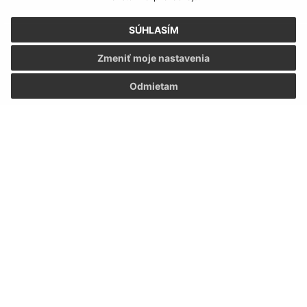
SÚHLASÍM
Zmeniť moje nastavenia
Odmietam
Informácie o stránke:
Vyhlásenie o prístupnosti
Autorské práva
Ochrana osobných údajov