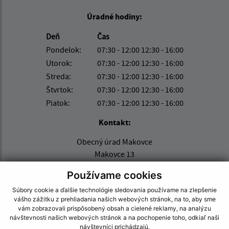
Úradné hodiny:
Deň
Čas
Pondelok:
07:30 - 12:00 12:30 - 16:00
Utorok:
07:30 - 12:00 12:30 - 16:00
Streda:
07:30 - 12:00 12:30 - 16:00
Štvrtok:
07:30 - 12:00 12:30 - 16:00
Piatok:
07:30 - 12:00 12:30 - 16:00
Kontakt:
Obecný úrad Makovce
Makovce 13
090 23 Havaj
Používame cookies
obecmakovce@centrum.sk
Súbory cookie a ďalšie technológie sledovania používame na zlepšenie
+421 915 957 243
vášho zážitku z prehliadania našich webových stránok, na to, aby sme
vám zobrazovali prispôsobený obsah a cielené reklamy, na analýzu
návštevnosti našich webových stránok a na pochopenie toho, odkiaľ naši
IČO: 00330698
návštevníci prichádzajú.