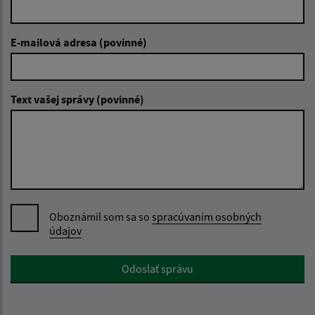
E-mailová adresa (povinné)
Text vašej správy (povinné)
Oboznámil som sa so
spracúvaním osobných
údajov
Google reCaptcha Response
Odoslať správu