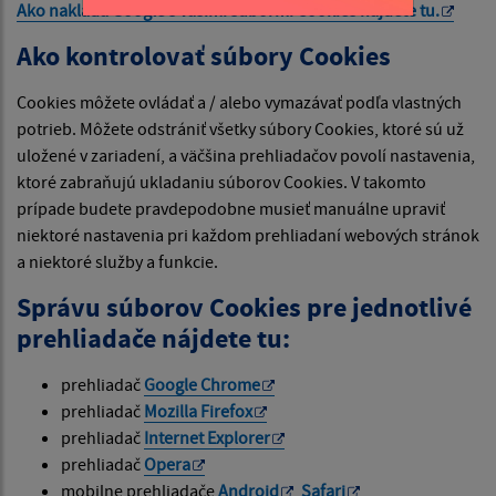
Ako nakladá Google s vašimi súbormi Cookies nájdete
tu
.
Ako kontrolovať súbory Cookies
Cookies môžete ovládať a / alebo vymazávať podľa vlastných
potrieb. Môžete odstrániť všetky súbory Cookies, ktoré sú už
uložené v zariadení, a väčšina prehliadačov povolí nastavenia,
ktoré zabraňujú ukladaniu súborov Cookies. V takomto
prípade budete pravdepodobne musieť manuálne upraviť
niektoré nastavenia pri každom prehliadaní webových stránok
a niektoré služby a funkcie.
Správu súborov Cookies pre jednotlivé
prehliadače nájdete tu:
prehliadač
Google Chrome
prehliadač
Mozilla Firefox
prehliadač
Internet Explorer
prehliadač
Opera
mobilne prehliadače
Android
,
Safari