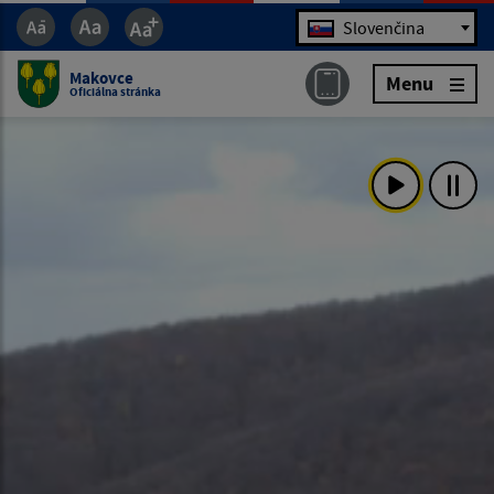
Jazyk
Slovenčina
Makovce
Menu
Oficiálna stránka