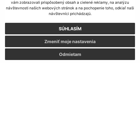
vám zobrazovali prispôsobený obsah a cielené reklamy, na analýzu
návštevnosti našich webových stránok a na pochopenie toho, odkiaľ naši
návštevníci prichádzajú.
SÚHLASÍM
Zmeniť moje nastavenia
Oboznámil som sa so
spracúvaním osobných
údajov
Odmietam
Google reCaptcha Response
Odoslať správu
Úradné hodiny:
Deň
Čas
Pondelok:
07:30 - 12:00 12:30 - 16:00
Utorok:
07:30 - 12:00 12:30 - 16:00
Streda:
07:30 - 12:00 12:30 - 16:00