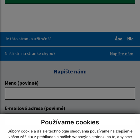
Je táto stránka užitočná?
Áno
Nie
Boli tieto 
Boli 
Našli ste na stránke chybu?
Napíšte nám
Napíšte nám:
Meno (povinné)
E-mailová adresa (povinné)
Používame cookies
Súbory cookie a ďalšie technológie sledovania používame na zlepšenie
Text vašej správy (povinné)
vášho zážitku z prehliadania našich webových stránok, na to, aby sme