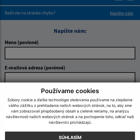
Boli tieto 
Boli 
Našli ste na stránke chybu?
Napíšte nám
Napíšte nám:
Meno (povinné)
E-mailová adresa (povinné)
Používame cookies
Text vašej správy (povinné)
Súbory cookie a ďalšie technológie sledovania používame na zlepšenie
vášho zážitku z prehliadania našich webových stránok, na to, aby sme
vám zobrazovali prispôsobený obsah a cielené reklamy, na analýzu
návštevnosti našich webových stránok a na pochopenie toho, odkiaľ naši
návštevníci prichádzajú.
SÚHLASÍM