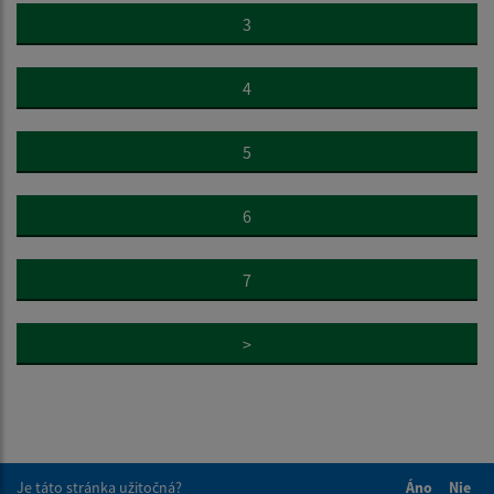
3
4
5
6
7
>
Je táto stránka užitočná?
Áno
Nie