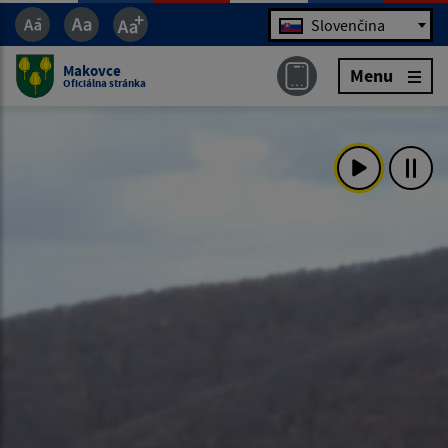
Jazyk
Slovenčina
Makovce
Menu
Oficiálna stránka