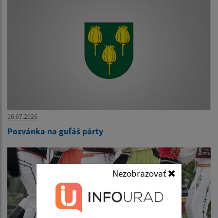
16.07.2026
Pozvánka na guľáš párty
Nezobrazovať