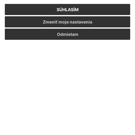
SÚHLASÍM
Oboznámil som sa so
spracúvaním osobných
Zmeniť moje nastavenia
údajov
Odmietam
Google reCaptcha Response
Odoslať správu
Úradné hodiny:
Deň
Čas
Pondelok:
07:30 - 12:00 12:30 - 16:00
Utorok:
07:30 - 12:00 12:30 - 16:00
Streda:
07:30 - 12:00 12:30 - 16:00
Štvrtok:
07:30 - 12:00 12:30 - 16:00
Piatok:
07:30 - 12:00 12:30 - 16:00
Kontakt: