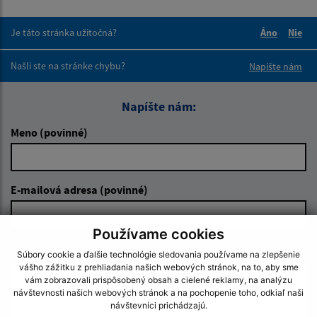
Je táto stránka užitočná?
Áno
Nie
Boli tieto 
Boli 
Našli ste na stránke chybu?
Napíšte nám
Napíšte nám:
Meno (povinné)
E-mailová adresa (povinné)
Používame cookies
Text vašej správy (povinné)
Súbory cookie a ďalšie technológie sledovania používame na zlepšenie
vášho zážitku z prehliadania našich webových stránok, na to, aby sme
vám zobrazovali prispôsobený obsah a cielené reklamy, na analýzu
návštevnosti našich webových stránok a na pochopenie toho, odkiaľ naši
návštevníci prichádzajú.