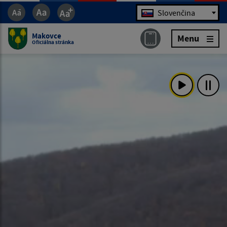
Jazyk
Slovenčina
Makovce
Menu
Oficiálna stránka