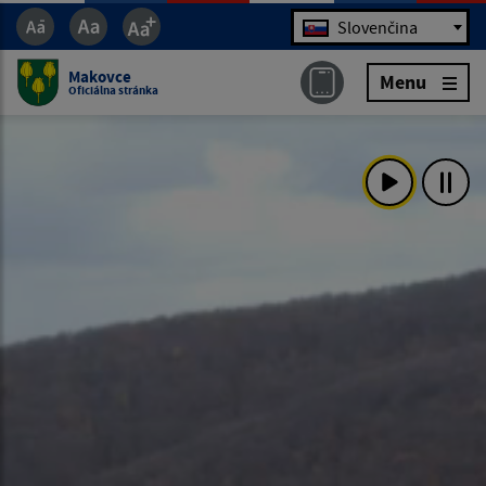
Jazyk
Slovenčina
Makovce
Menu
Oficiálna stránka