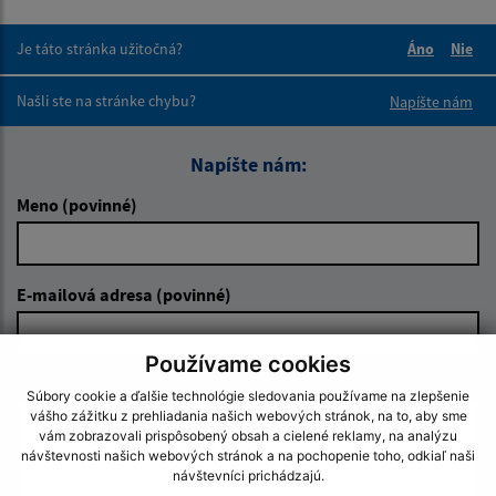
Je táto stránka užitočná?
Áno
Nie
Boli tieto 
Boli 
Našli ste na stránke chybu?
Napíšte nám
Napíšte nám:
Meno (povinné)
E-mailová adresa (povinné)
Používame cookies
Text vašej správy (povinné)
Súbory cookie a ďalšie technológie sledovania používame na zlepšenie
vášho zážitku z prehliadania našich webových stránok, na to, aby sme
vám zobrazovali prispôsobený obsah a cielené reklamy, na analýzu
návštevnosti našich webových stránok a na pochopenie toho, odkiaľ naši
návštevníci prichádzajú.