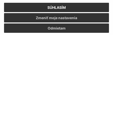
SÚHLASÍM
Oboznámil som sa so
spracúvaním osobných
Zmeniť moje nastavenia
údajov
Odmietam
Google reCaptcha Response
Odoslať správu
Úradné hodiny:
Deň
Čas
Pondelok:
07:30 - 12:00 12:30 - 16:00
Utorok:
07:30 - 12:00 12:30 - 16:00
Streda:
07:30 - 12:00 12:30 - 16:00
Štvrtok:
07:30 - 12:00 12:30 - 16:00
Piatok:
07:30 - 12:00 12:30 - 16:00
Kontakt: