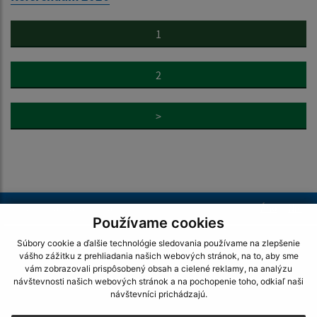
1
2
>
Je táto stránka užitočná?
Áno
Nie
Boli tieto 
Boli 
Používame cookies
Našli ste na stránke chybu?
Napíšte nám
Súbory cookie a ďalšie technológie sledovania používame na zlepšenie
vášho zážitku z prehliadania našich webových stránok, na to, aby sme
vám zobrazovali prispôsobený obsah a cielené reklamy, na analýzu
Napíšte nám:
návštevnosti našich webových stránok a na pochopenie toho, odkiaľ naši
návštevníci prichádzajú.
Meno (povinné)