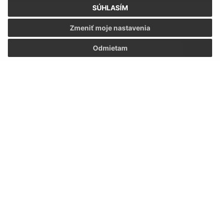
SÚHLASÍM
Zmeniť moje nastavenia
E-mailová adresa (povinné)
Odmietam
Text vašej správy (povinné)
Oboznámil som sa so
spracúvaním osobných
údajov
Google reCaptcha Response
Odoslať správu