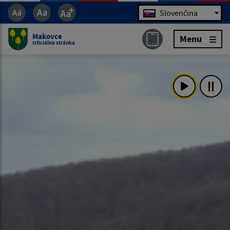
Jazyk
Slovenčina
Makovce
Menu
Oficiálna stránka