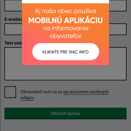
E-mailová adresa (povinné)
Text vašej správy (povinné)
Oboznámil som sa so
spracúvaním osobných
údajov
Google reCaptcha Response
Odoslať správu