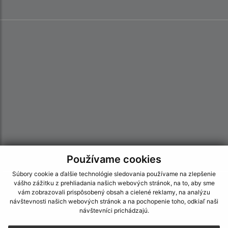
Používame cookies
Súbory cookie a ďalšie technológie sledovania používame na zlepšenie
vášho zážitku z prehliadania našich webových stránok, na to, aby sme
Informácie o stránke:
vám zobrazovali prispôsobený obsah a cielené reklamy, na analýzu
návštevnosti našich webových stránok a na pochopenie toho, odkiaľ naši
Vyhlásenie o prístupnosti
návštevníci prichádzajú.
Autorské práva